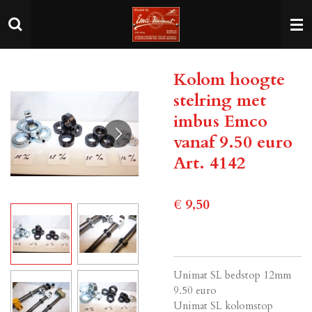
Ga
direct
naar
de
Kolom hoogte
hoofdinhoud
stelring met
imbus Emco
vanaf 9.50 euro
Art. 4142
€ 9,50
Unimat SL bedstop 12mm
9.50 euro
Unimat SL kolomstop