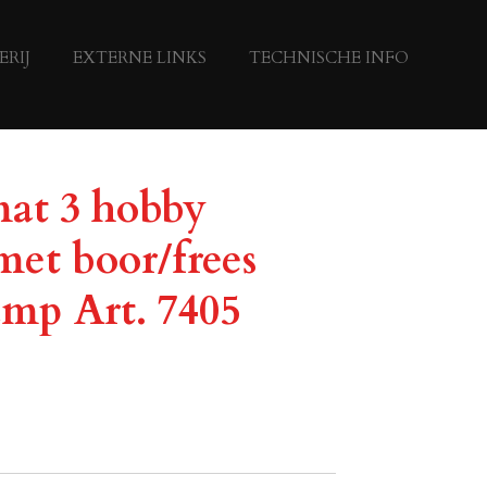
ERIJ
EXTERNE LINKS
TECHNISCHE INFO
at 3 hobby
met boor/frees
amp Art. 7405