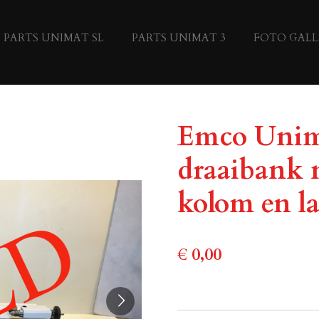
PARTS UNIMAT SL
PARTS UNIMAT 3
FOTO GALL
Emco Unim
draaibank 
kolom en l
€ 0,00