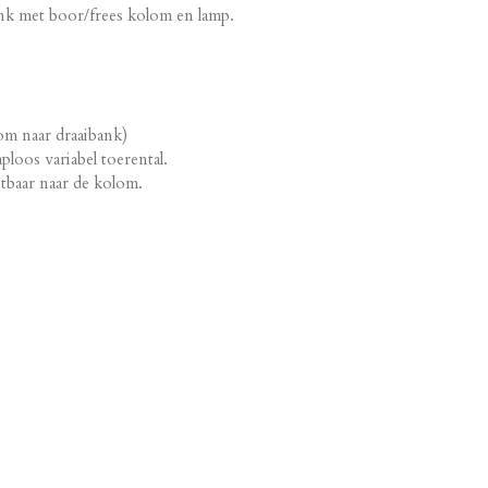
k met boor/frees kolom en lamp.
om naar draaibank)
loos variabel toerental.
tbaar naar de kolom.