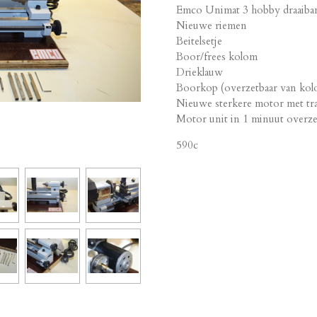
Emco Unimat 3 hobby draaiban
Nieuwe riemen
Beitelsetje
Boor/frees kolom
Drieklauw
Boorkop (overzetbaar van kol
Nieuwe sterkere motor met trap
Motor unit in 1 minuut overze
590c