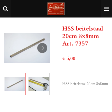
Ga
direct
naar
de
HSS beitelstaal
hoofdinhoud
20cm 8x8mm
Art. 7357
€ 5,00
HSS beitelstaal 20cm 8x8mm