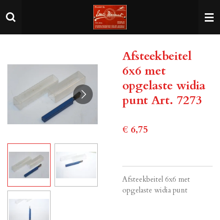
Ga
direct
naar
de
Afsteekbeitel
hoofdinhoud
6x6 met
opgelaste widia
punt Art. 7273
€ 6,75
Afsteekbeitel 6x6 met
opgelaste widia punt