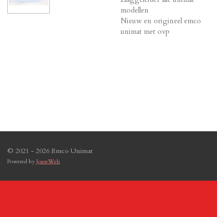
modellen
Nieuw en origineel emco
unimat met ovp
© 2021 - 2026 Emco Unimat
Powered by
JouwWeb