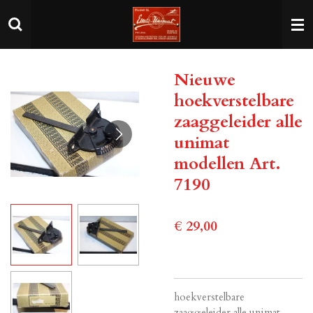
Ga
direct
naar
de
Nieuwe
hoofdinhoud
hoekverstelbare
zaaggeleider alle
unimat
modellen Art.
7190
€ 29,00
hoekverstelbare
zaaggeleider alle unimat