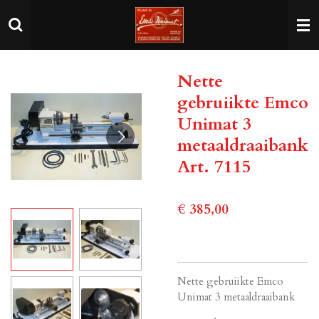
Ga
direct
naar
de
Nette
hoofdinhoud
gebruiikte Emco
Unimat 3
metaaldraaibank
Art. 7115
€ 385,00
Nette gebruiikte Emco
Unimat 3 metaaldraaibank