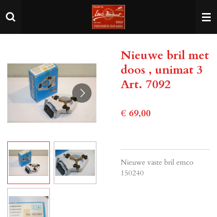
Ga
direct
naar
de
Nieuwe bril met
hoofdinhoud
doos , unimat 3
Art. 7092
€ 69,00
Nieuwe vaste bril emco
150240