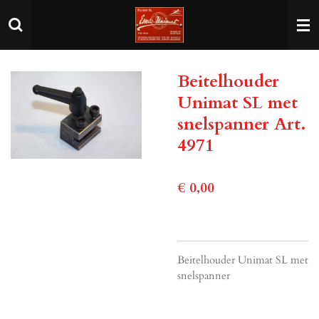
Ga
direct
naar
de
Beitelhouder
hoofdinhoud
Unimat SL met
snelspanner Art.
4971
€ 0,00
Beitelhouder Unimat SL met
snelspanner