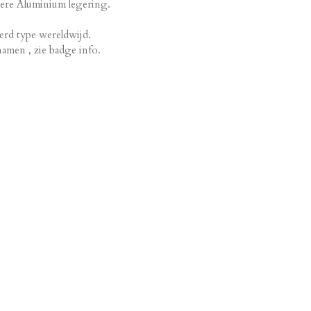
tere Aluminium legering.
erd type wereldwijd.
amen , zie badge info.