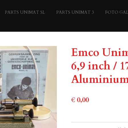
PARTS UNIMAT SL
PARTS UNIMAT 3
FOTO GAL
Emco Unim
6,9 inch /
Aluminium 
€ 0,00