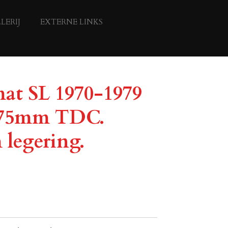
LERIJ
EXTERNE LINKS
at SL 1970-1979
 175mm TDC.
legering.