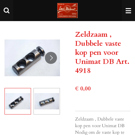
Ga
direct
naar
de
Zeldzaam ,
hoofdinhoud
Dubbele vaste
kop pen voor
Unimat DB Art.
4918
€ 0,00
Zeldzaam , Dubbele vaste
kop pen voor Unimat DB
Nodig om de vaste kop te