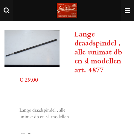
Ga
direct
naar
de
Lange
hoofdinhoud
draadspindel ,
alle unimat db
en sl modellen
art. 4877
€ 29,00
Lange draadspindel , alle
unimat db en sl modellen