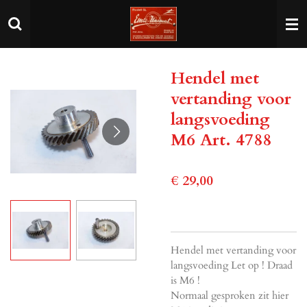
Ga
direct
naar
de
Hendel met
hoofdinhoud
vertanding voor
langsvoeding
M6 Art. 4788
€ 29,00
Hendel met vertanding voor
langsvoeding Let op ! Draad
is M6 !
Normaal gesproken zit hier