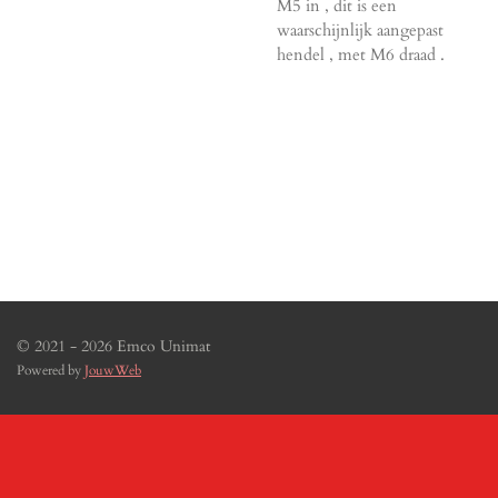
M5 in , dit is een
waarschijnlijk aangepast
hendel , met M6 draad .
© 2021 - 2026 Emco Unimat
Powered by
JouwWeb